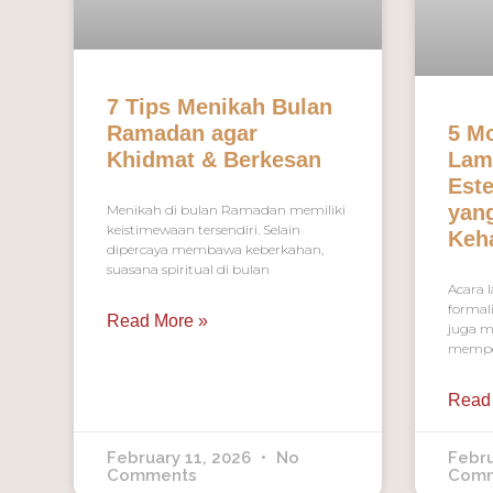
7 Tips Menikah Bulan
Ramadan agar
5 M
Khidmat & Berkesan
Lam
Este
yan
Menikah di bulan Ramadan memiliki
keistimewaan tersendiri. Selain
Keh
dipercaya membawa keberkahan,
suasana spiritual di bulan
Acara 
formal
Read More »
juga m
mempe
Read
February 11, 2026
No
Febru
Comments
Com