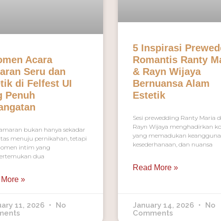
5 Inspirasi Prewe
omen Acara
Romantis Ranty M
aran Seru dan
& Rayn Wijaya
tik di Felfest UI
Bernuansa Alam
g Penuh
Estetik
angatan
Sesi prewedding Ranty Maria 
Rayn Wijaya menghadirkan k
lamaran bukan hanya sekadar
yang memadukan keangguna
itas menuju pernikahan, tetapi
kesederhanaan, dan nuansa
omen intim yang
rtemukan dua
Read More »
 More »
ary 11, 2026
No
January 14, 2026
No
ments
Comments