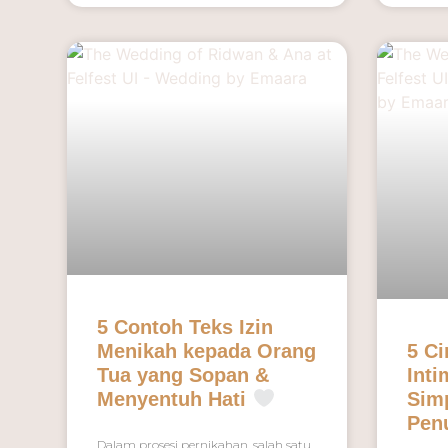
5 Contoh Teks Izin
Menikah kepada Orang
5 Ci
Tua yang Sopan &
Inti
Menyentuh Hati
Simp
Pen
Dalam prosesi pernikahan, salah satu