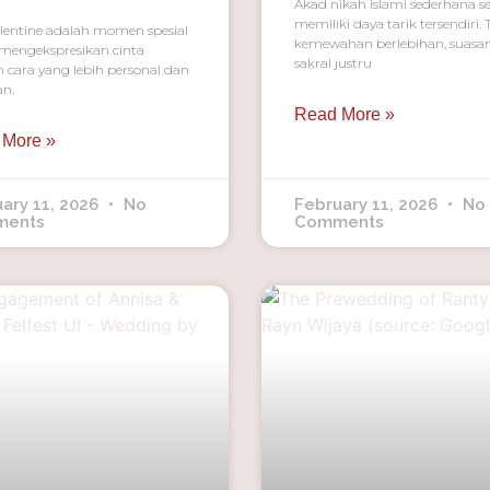
Akad nikah islami sederhana se
memiliki daya tarik tersendiri.
alentine adalah momen spesial
kemewahan berlebihan, suasa
mengekspresikan cinta
sakral justru
 cara yang lebih personal dan
an.
Read More »
 More »
ary 11, 2026
No
February 11, 2026
No
ments
Comments