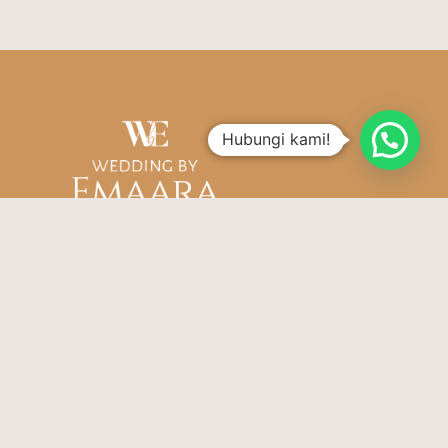
Hubungi kami!
Berdedikasi untuk membantu lovebirds
yang berbahagia untuk mewujudkan
pernikahan impiannya!
wbe@relifevenue.com
+6281326482650
Kantor Kami