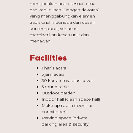
mengadakan acara sesuai tema
dan kebutuhan. Dengan dekorasi
yang menggabungkan elemen
tradisional Indonesia dan desain
kontemporer, venue ini
memberikan kesan unik dan
menawan.
Facilities
1 hari 1 acara
5 jam acara
30 kursi futura plus cover
5 round table
Outdoor garden
Indoor hall (clean space hall)
Make up room (room air
conditioner)
Parking space (private
parking area & security)