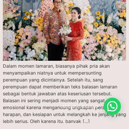
Dalam momen lamaran, biasanya pihak pria akan
menyampaikan niatnya untuk mempersunting
perempuan yang dicintainya. Setelah itu, sang
perempuan dapat memberikan teks balasan lamaran
sebagai bentuk jawaban atas keseriusan tersebut.
Balasan ini sering menjadi momen yang sangat
Hubungi kami!
emosional karena mengandung ungkapan perasaan,
harapan, dan kesiapan untuk melangkah ke jenjang yang
lebih serius. Oleh karena itu, banyak […]