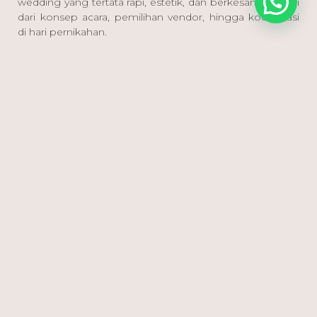
wedding yang tertata rapi, estetik, dan berkesan — mulai
dari konsep acara, pemilihan vendor, hingga koordinasi
di hari pernikahan.
Hubungi Wedding by Emaara sekarang dan wujudkan
wedding impianmu bersama tim yang berpengalaman.
Share:
Read More Articles
5 Potret Keseruan Wedding
Intimate Gen Z di Taman
Kajoe yang Hangat dan